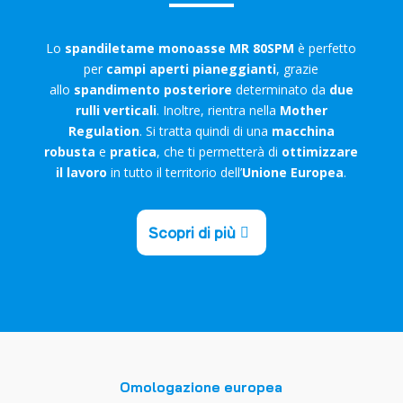
Lo
spandiletame monoasse MR 80SPM
è perfetto
per
campi aperti pianeggianti
, grazie
allo
spandimento posteriore
determinato da
due
rulli verticali
. Inoltre, rientra nella
Mother
Regulation
. Si tratta quindi di una
macchina
robusta
e
pratica
, che ti permetterà di
ottimizzare
il lavoro
in tutto il territorio dell’
Unione Europea
.
Scopri di più
Omologazione europea