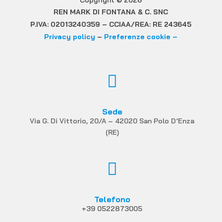
Copyright © 2026
REN MARK DI FONTANA & C. SNC
P.IVA: 02013240359 – CCIAA/REA: RE 243645
Privacy policy
–
Preferenze cookie –

Sede
Via G. Di Vittorio, 20/A – 42020 San Polo D’Enza
(RE)

Telefono
+39 0522873005