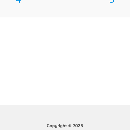
Ren Mark di Fontana & C.
Snc
DESIDERI MAGGIORI
INFORMAZIONI?
Contattaci
Copyright © 2026