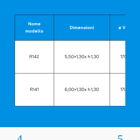
Nome
Dimensioni
ø Ventola
modello
R142
5,50×1,30x h.1,30
1700 mm
R141
6,00×1,30x h.1,30
1700 mm